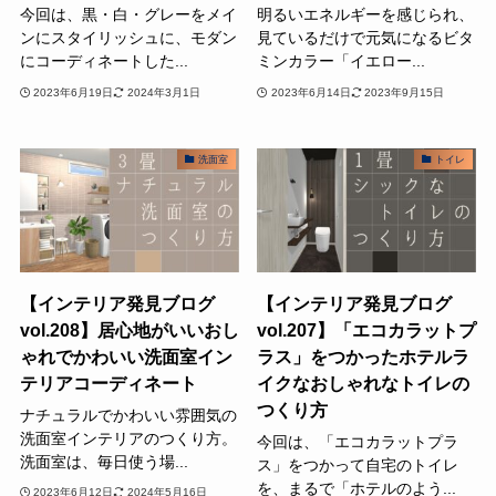
今回は、黒・白・グレーをメイ
明るいエネルギーを感じられ、
ンにスタイリッシュに、モダン
見ているだけで元気になるビタ
にコーディネートした...
ミンカラー「イエロー...
2023年6月19日
2024年3月1日
2023年6月14日
2023年9月15日
洗面室
トイレ
【インテリア発見ブログ
【インテリア発見ブログ
vol.208】居心地がいいおし
vol.207】「エコカラットプ
ゃれでかわいい洗面室イン
ラス」をつかったホテルラ
テリアコーディネート
イクなおしゃれなトイレの
つくり方
ナチュラルでかわいい雰囲気の
洗面室インテリアのつくり方。
今回は、「エコカラットプラ
洗面室は、毎日使う場...
ス」をつかって自宅のトイレ
を、まるで「ホテルのよう...
2023年6月12日
2024年5月16日