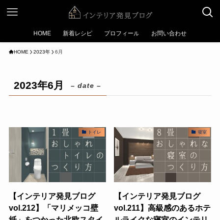
HOME
新着レシピ
プロフィール
お問い合わせ
HOME
2023年
6月
2023年6月
– date –
トイレ
寝室
【インテリア発見ブログ
【インテリア発見ブログ
vol.212】「マリメッコ壁
vol.211】高級感のあるホテ
紙」をつかった北欧スタイ
ルライクな寝室のインテリ