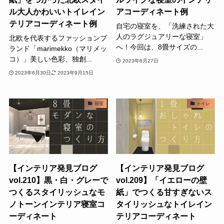
ル大人かわいいトイレイン
アコーディネート例
テリアコーディネート例
自宅の寝室を、「洗練された大
人のラグジュアリーな寝室」
北欧を代表するファッションブ
へ！今回は、8畳サイズの...
ランド「marimekko（マリメッ
コ）」美しい色彩、独創...
2023年6月27日
2023年6月30日
2023年9月15日
寝室
トイレ
【インテリア発見ブログ
【インテリア発見ブログ
vol.210】黒・白・グレーで
vol.209】「イエローの壁
つくるスタイリッシュなモ
紙」でつくる甘すぎないス
ノトーンインテリア寝室コ
タイリッシュなトイレイン
ーディネート
テリアコーディネート