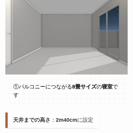
①バルコニーにつながる
8畳サイズ
の
寝室
で
す
天井までの高さ
：
2m40cm
に設定