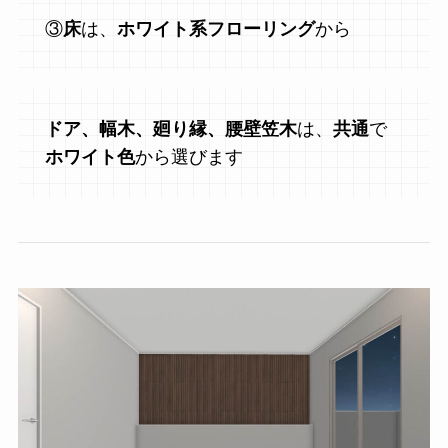
③
床
は、
ホワイト系フローリング
から
ドア、幅木、廻り縁、腰壁笠木
は、
共通
で
ホワイト色
から選びます