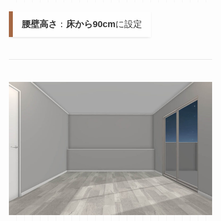
腰壁高さ
：
床から90cm
に設定