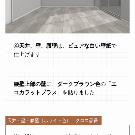
④
天井、壁、腰壁
は、
ピュアな白い壁紙
で
仕上げます
腰壁上部の壁
に、
ダークブラウン色
の「
エ
コカラットプラス
」を貼りました
天井・壁・腰壁（ホワイト色） クロス品番