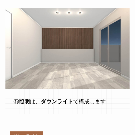
⑤
照明
は、
ダウンライト
で構成します