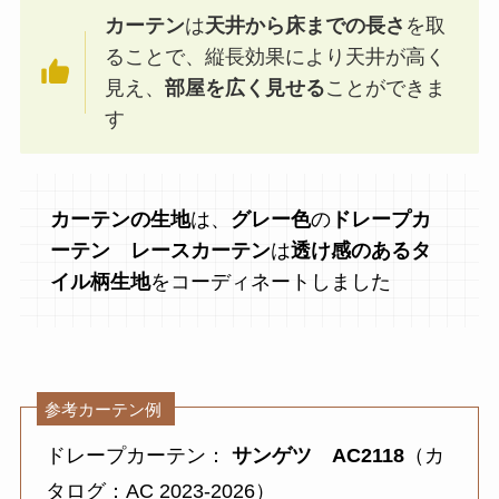
カーテン
は
天井から床までの長さ
を取
ることで、縦長効果により天井が高く
見え、
部屋を広く見せる
ことができま
す
カーテンの生地
は、
グレー色
の
ドレープカ
ーテン
レースカーテン
は
透け感のあるタ
イル柄生地
をコーディネートしました
参考カーテン例
ドレープカーテン：
サンゲツ AC2118
（カ
タログ：AC 2023-2026）