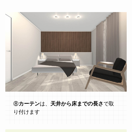
⑧
カーテン
は、
天井から床までの長さ
で取
り付けます