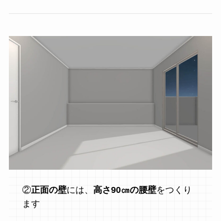
②
正面の壁
には、
高さ90㎝の腰壁
をつくり
ます