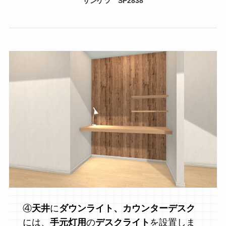
サンゲツ SP2838
④
天井
に
ダウンライト、カウンターデスク
には、
手元灯用
の
デスクライト
を設置しま