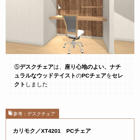
⑤
デスクチェア
は、
座り心地のよい、ナチ
ュラルなウッドテイスト
の
PCチェア
を
セレ
クト
しました
参考：デスクチェア
カリモク／XT4201
PCチェア