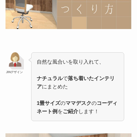
自然な風合いを取り入れて、
JINデザイン
ナチュラル
で
落ち着いたインテリ
ア
にまとめた
1畳サイズ
の
ママデスク
の
コーディ
ネート例
を
ご紹介
します！