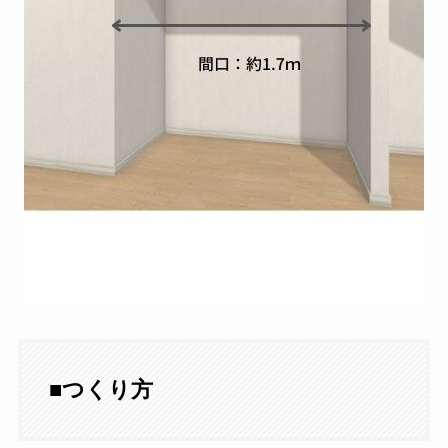
■
つくり方