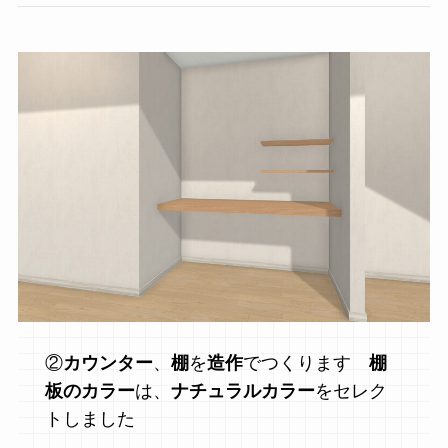
②
カウンター
、
棚
を
造作
でつくります
棚
板のカラー
は、
ナチュラルカラー
をセレク
トしました