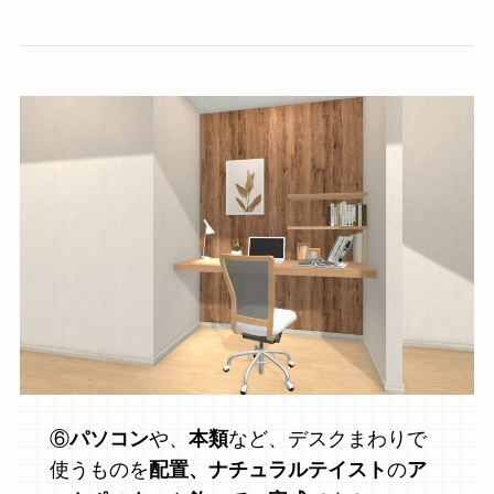
⑥
パソコン
や、
本類
など、デスクまわりで
使うものを
配置、ナチュラルテイスト
の
ア