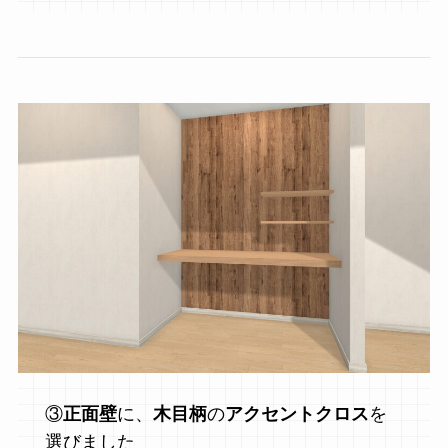
③
正面壁
に、
木目柄
の
アクセントクロス
を
選びました