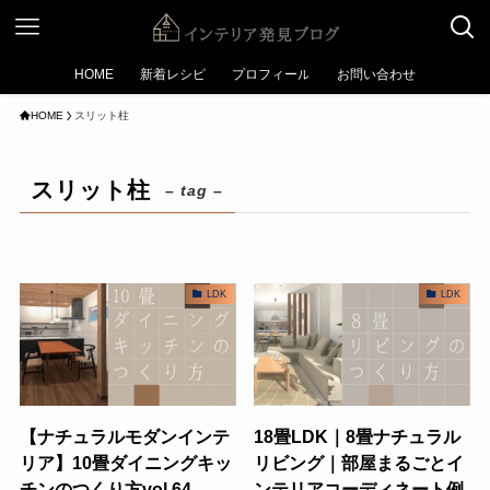
HOME
新着レシピ
プロフィール
お問い合わせ
HOME
スリット柱
スリット柱
– tag –
LDK
LDK
【ナチュラルモダンインテ
18畳LDK｜8畳ナチュラル
リア】10畳ダイニングキッ
リビング｜部屋まるごとイ
チンのつくり方vol.64
ンテリアコーディネート例