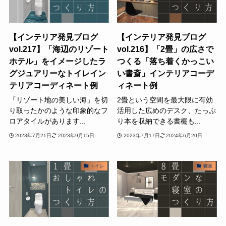
【インテリア発見ブログ
【インテリア発見ブログ
vol.217】「海辺のリゾート
vol.216】「2畳」の広さで
ホテル」をイメージしたラ
つくる「落ち着くかっこい
グジュアリーなトイレイン
い書斎」インテリアコーデ
テリアコーディネート例
ィネート例
「リゾート地の美しい海」を切
2畳という空間を最大限に有効
り取ったかのような印象的なフ
活用した広めのデスク、たっぷ
ロアタイルがあります...
り本を収納できる書棚も...
2023年7月21日
2023年9月15日
2023年7月17日
2024年6月20日
トイレ
寝室