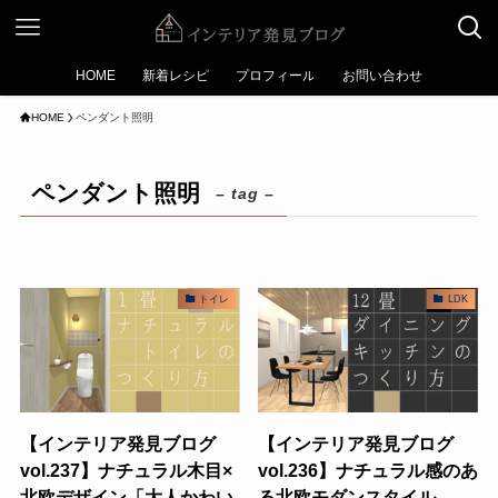
HOME
新着レシピ
プロフィール
お問い合わせ
HOME
ペンダント照明
ペンダント照明
– tag –
トイレ
LDK
【インテリア発見ブログ
【インテリア発見ブログ
vol.237】ナチュラル木目×
vol.236】ナチュラル感のあ
北欧デザイン「大人かわい
る北欧モダンスタイル