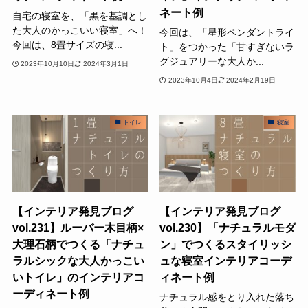
ネート例
自宅の寝室を、「黒を基調とし
た大人のかっこいい寝室」へ！
今回は、「星形ペンダントライ
今回は、8畳サイズの寝...
ト」をつかった「甘すぎないラ
グジュアリーな大人か...
2023年10月10日
2024年3月1日
2023年10月4日
2024年2月19日
トイレ
寝室
【インテリア発見ブログ
【インテリア発見ブログ
vol.231】ルーバー木目柄×
vol.230】「ナチュラルモダ
大理石柄でつくる「ナチュ
ン」でつくるスタイリッシ
ラルシックな大人かっこい
ュな寝室インテリアコーデ
いトイレ」のインテリアコ
ィネート例
ーディネート例
ナチュラル感をとり入れた落ち