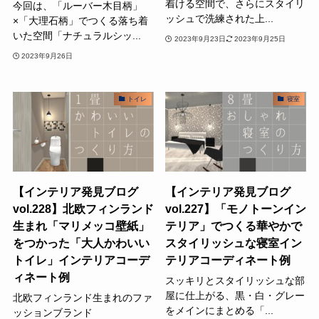
着ける空間で、さらにスタイリ
今回は、「ルーバー木目柄」
ッシュで洗練された上...
×「大理石柄」でつくる落ち着
いた空間「ナチュラルシッ...
2023年9月23日
2023年9月25日
2023年9月26日
トイレ
寝室
【インテリア発見ブログ
【インテリア発見ブログ
vol.228】北欧フィンランド
vol.227】「モノトーンイン
生まれ「マリメッコ壁紙」
テリア」でつくる華やかで
をつかった「大人かわいい
スタイリッシュな寝室イン
トイレ」インテリアコーデ
テリアコーディネート例
ィネート例
スッキリとスタイリッシュな部
屋に仕上がる、黒・白・グレー
北欧フィンランド生まれのファ
をメインにまとめる「...
ッションブランド