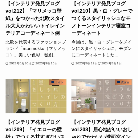
【インテリア発見ブログ
【インテリア発見ブログ
vol.212】「マリメッコ壁
vol.210】黒・白・グレーで
紙」をつかった北欧スタイ
つくるスタイリッシュなモ
ル大人かわいいトイレイン
ノトーンインテリア寝室コ
テリアコーディネート例
ーディネート
北欧を代表するファッションブ
今回は、黒・白・グレーをメイ
ランド「marimekko（マリメッ
ンにスタイリッシュに、モダン
コ）」美しい色彩、独創...
にコーディネートした...
2023年6月30日
2023年9月15日
2023年6月19日
2024年3月1日
トイレ
洗面室
【インテリア発見ブログ
【インテリア発見ブログ
vol.209】「イエローの壁
vol.208】居心地がいいおし
紙」でつくる甘すぎないス
ゃれでかわいい洗面室イン