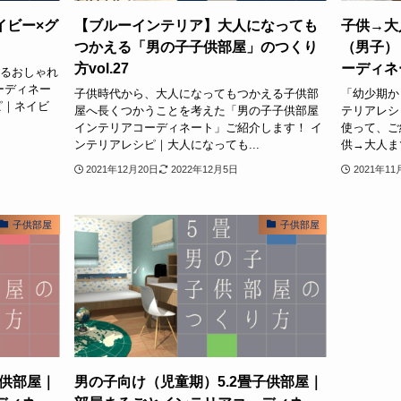
イビー×グ
【ブルーインテリア】大人になっても
子供→大
つかえる「男の子子供部屋」のつくり
（男子）
方vol.27
ーディネー
くるおしゃれ
ーディネー
子供時代から、大人になってもつかえる子供部
「幼少期か
ピ｜ネイビ
屋へ長くつかうことを考えた「男の子子供部屋
テリアレシ
インテリアコーディネート」ご紹介します！ イ
使って、ご
ンテリアレシピ｜大人になっても...
供→大人まで
2021年12月20日
2022年12月5日
2021年11
子供部屋
子供部屋
子供部屋｜
男の子向け（児童期）5.2畳子供部屋｜