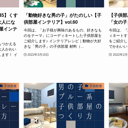
45】くす
「動物好きな男の子」がたのしい【子
【子供部
大人にな
供部屋インテリア】vol.60
「女の子
屋インテ
今回は、「お子様が興味のあるもの、好きなも
今回は、『
のをテーマ」にコーディネートした子供部屋を
ィネートす
ご紹介します♪ インテリアレシピ｜動物が大好
をご紹介し
もつかえる
きな「男の子」の子供部屋 材料（...
でかわいい『
大人かわい
ます！ イ
2022年3月15日
2022年2月
子供部屋
子供部屋