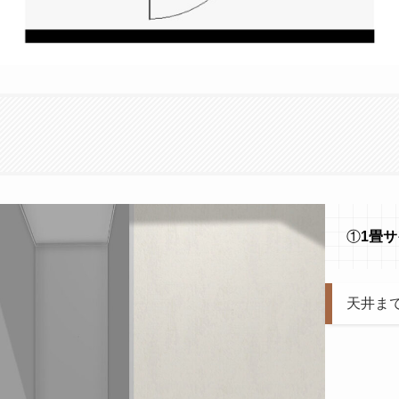
①
1畳
天井まで