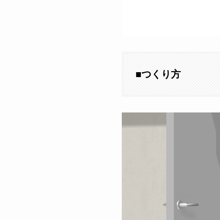
■
つくり方