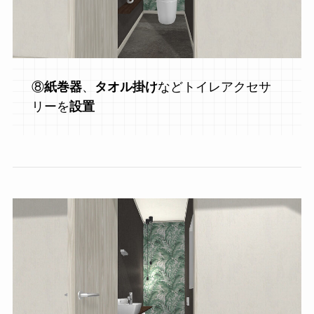
⑧
紙巻器
、
タオル掛け
などトイレアクセサ
リーを
設置