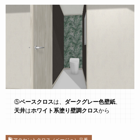
⑤
ベースクロス
は、
ダークグレー色壁紙
、
天井
は
ホワイト系塗り壁調クロス
から
アクセントクロス（ベージュ）品番