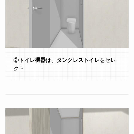
②
トイレ機器
は、
タンクレストイレ
をセレ
クト