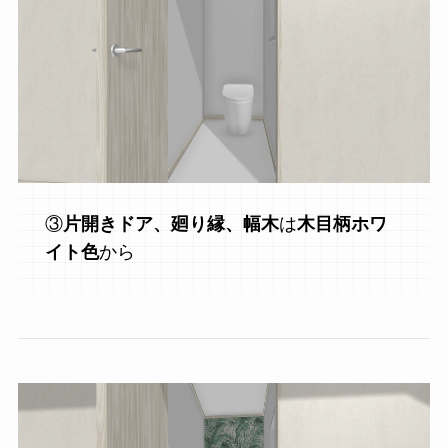
③
片開きドア、廻り縁、幅木
は
木目柄ホワ
イト色
から