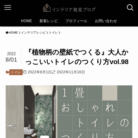
HOME
新着レシピ
プロフィール
お問い合わせ
HOME
インテリアレシピ
トイレ
『植物柄の壁紙でつくる』大人か
2022
8/01
っこいいトイレのつくり方vol.98
2022年8月1日
2022年11月16日
トイレ