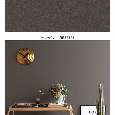
サンゲツ
RE53191