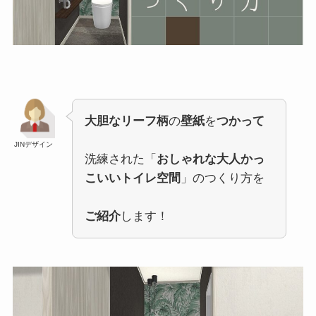
大胆なリーフ柄
の
壁紙
を
つかって
JINデザイン
洗練された「
おしゃれな大人かっ
こいいトイレ空間
」のつくり方を
ご紹介
します！