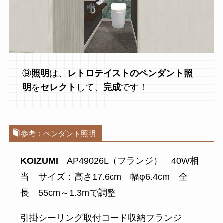
⑨
照明
は、
レトロテイストのペンダント照
明
を
セレクト
して、
完成
です！
参考：ペンダント照明
KOIZUMI
AP49026L（フランジ） 40W相
当 サイズ：高さ17.6cm 幅φ6.4cm 全
長 55cm～1.3mで調整
引掛シーリング取付コード収納フランジ