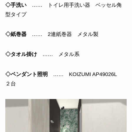
◇手洗い
…… トイレ用手洗い器 ベッセル角
型タイプ
◇紙巻器
…… 2連紙巻器 メタル製
◇タオル掛け
…… メタル系
◇ペンダント照明
…… KOIZUMI AP49026L
２台