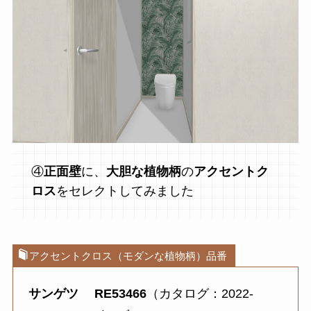
④
正面壁
に、
大胆な植物柄
の
アクセントク
ロス
をセレクトしてみました
アクセントクロス（モダンな植物柄）品番
サンゲツ
RE53466
（カタログ：2022-