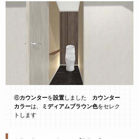
⑥
カウンター
を
設置
しました
カウンター
カラー
は、
ミディアムブラウン色
をセレク
トします