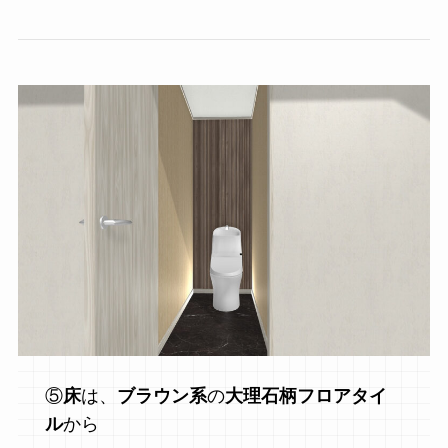
⑤
床
は、
ブラウン系
の
大理石柄フロアタイ
ル
から