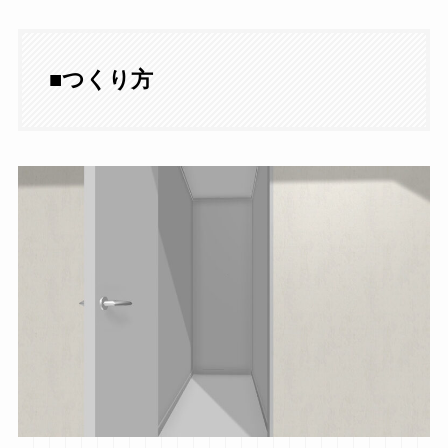
■
つくり方