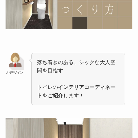
落ち着きのある、シックな大人空
間を目指す
JINデザイン
トイレの
インテリアコーディネー
ト
を
ご紹介
します！