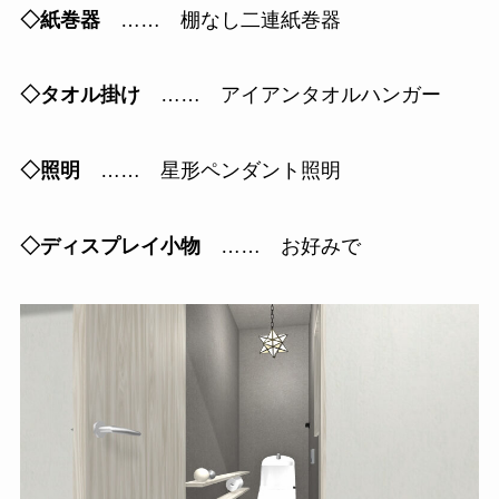
◇紙巻器
…… 棚なし二連紙巻器
◇タオル掛け
…… アイアンタオルハンガー
◇照明
…… 星形ペンダント照明
◇ディスプレイ小物
…… お好みで