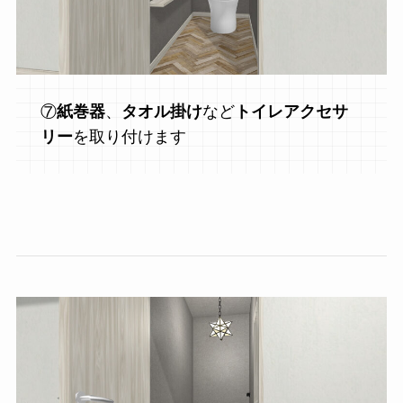
⑦
紙巻器
、
タオル掛け
など
トイレアクセサ
リー
を取り付けます