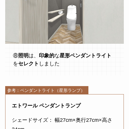
⑧
照明
は、
印象的
な
星形ペンダントライト
を
セレクト
しました
参考：ペンダントライト（星形ランプ）
エトワール ペンダントランプ
シェードサイズ： 幅27cm×奥行27cm×高さ