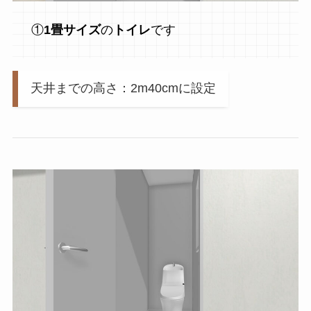
①
1畳サイズ
の
トイレ
です
天井までの高さ：2m40cmに設定