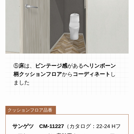
⑤
床
は、
ビンテージ感
がある
ヘリンボーン
柄クッションフロア
から
コーディネート
し
ました
クッションフロア品番
サンゲツ CM-11227
（カタログ：22-24 Hフ