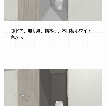
③
ドア
、
廻り縁
、
幅木
は、
木目柄ホワイト
色
から