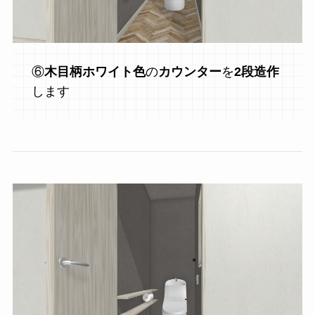
⑥
木目柄ホワイト色
の
カウンター
を
2段造作
します