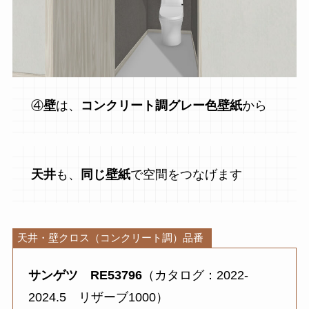
④
壁
は、
コンクリート調グレー色壁紙
から
天井
も、
同じ壁紙
で空間をつなげます
天井・壁クロス（コンクリート調）品番
サンゲツ
RE53796
（カタログ：2022-
2024.5 リザーブ1000）