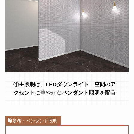
④
主照明
は、
LEDダウンライト
空間
の
ア
クセント
に華やかな
ペンダント照明
を配置
参考：ペンダント照明