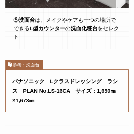
⑤
洗面台
は、メイクやケアも一つの場所で
できる
L型カウンター
の
洗面化粧台
をセレク
ト
参考：洗面台
パナソニック Lクラスドレッシング ラシ
ス
PLAN No.LS-16CA サイズ：1,650㎜
×1,673㎜