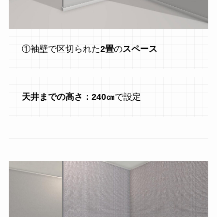
①袖壁で区切られた
2畳
の
スペース
天井までの高さ：240㎝
で設定