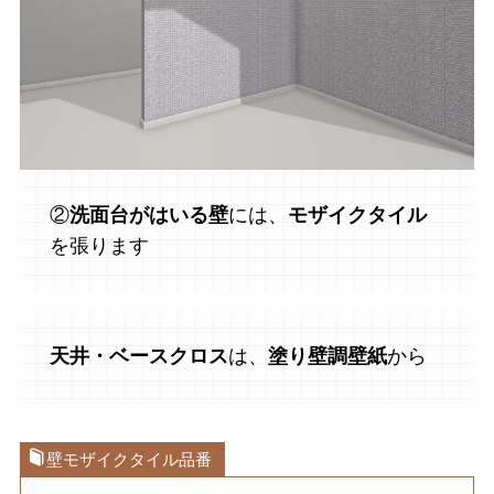
②
洗面台がはいる壁
には、
モザイクタイル
を張ります
天井・ベースクロス
は、
塗り壁調壁紙
から
壁モザイクタイル品番