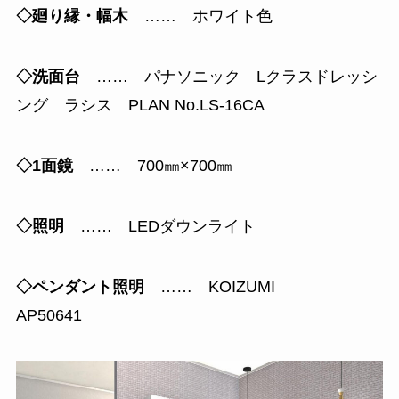
◇廻り縁・幅木
…… ホワイト色
◇洗面台
…… パナソニック Lクラスドレッシ
ング ラシス PLAN No.LS-16CA
◇1面鏡
…… 700㎜×700㎜
◇照明
…… LEDダウンライト
◇ペンダント照明
…… KOIZUMI
AP50641