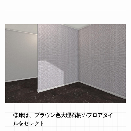
③
床
は、
ブラウン色大理石柄
の
フロアタイ
ル
をセレクト