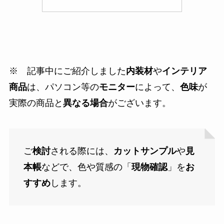
※ 記事中にご紹介しました
内装材
や
インテリア
商品
は、パソコン等の
モニター
によって、
色味
が
実際の商品と
異なる場合
がございます。
ご
検討
される際には、
カットサンプル
や
見
本帳
などで、色や質感の「
現物確認
」を
お
すすめ
します。