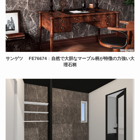
サンゲツ
FE76674
：
自然で大胆なマーブル柄が特徴の力強い大
理石柄