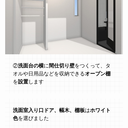
②
洗面台の横
に
間仕切り壁
をつくって、タ
オルや日用品などを収納できる
オープン棚
を
設置
します
洗面室入り口ドア、幅木、棚板
は
ホワイト
色
を選びました