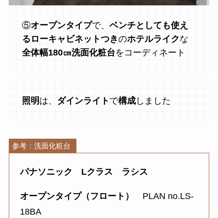
⑤
オープンタイプ
で、
ベンチとしても使え
るローキャビネットつき
の
ホテルライク
な
全体幅180㎝洗面化粧台
をコーディネート
照明
は、
ダインライト
で
構成
しました
参考：洗面化粧台
パナソニック Lクラス ラシス
オープンタイプ（フロート）
PLAN no.LS-
18BA