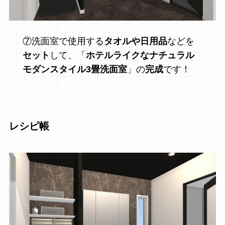
⑦洗面室で使用する
タオルや日用品
などを
セット
して、「
ホテルライクなナチュラル
モダンスタイル3畳洗面室
」の
完成
です！
レシピ帳