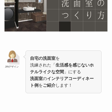
自宅の洗面室
を
洗練された「
生活感を感じないホ
JINデザイン
テルライクな空間
」にする
洗面室
の
インテリアコーディネー
ト例
を
ご紹介
します！