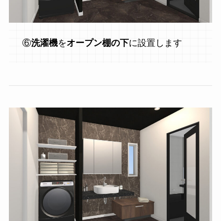
⑥
洗濯機
を
オープン棚の下
に設置します