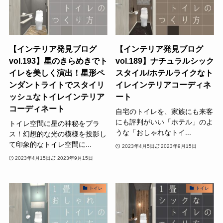
【インテリア発見ブログ
【インテリア発見ブログ
vol.193】星のきらめきでト
vol.189】ナチュラルシック
イレを美しく演出！星形ペ
スタイル/ホテルライクなト
ンダントライトでスタイリ
イレインテリアコーディネ
ッシュなトイレインテリア
ート
コーディネート
自宅のトイレを、家族にも来客
にも評判がいい「ホテル」のよ
トイレ空間に星の神秘をプラ
うな「おしゃれなトイ...
ス！幻想的な光の模様を投影し
て印象的なトイレ空間に...
2023年4月5日
2023年9月15日
2023年4月15日
2023年9月15日
トイレ
トイレ