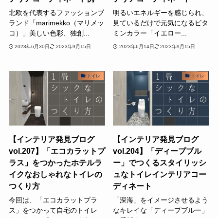
北欧を代表するファッションブ
明るいエネルギーを感じられ、
ランド「marimekko（マリメッ
見ているだけで元気になるビタ
コ）」美しい色彩、独創...
ミンカラー「イエロー...
2023年6月30日
2023年9月15日
2023年6月14日
2023年9月15日
トイレ
トイレ
【インテリア発見ブログ
【インテリア発見ブログ
vol.207】「エコカラットプ
vol.204】「ディープブル
ラス」をつかったホテルラ
ー」でつくるスタイリッシ
イクなおしゃれなトイレの
ュなトイレインテリアコー
つくり方
ディネート
今回は、「エコカラットプラ
「深海」をイメージさせるよう
ス」をつかって自宅のトイレ
なキレイな「ディープブルー」