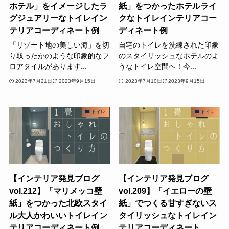
ホテル」をイメージしたラ
紙」をつかったホテルライ
グジュアリーなトイレイン
クなトイレインテリアコー
テリアコーディネート例
ディネート例
「リゾート地の美しい海」を切
自宅のトイレを洗練された印象
り取ったかのような印象的なフ
のスタイリッシュなホテルのよ
ロアタイルがあります...
うなトイレ空間へ！今...
2023年7月21日
2023年9月15日
2023年7月10日
2023年9月15日
トイレ
トイレ
【インテリア発見ブログ
【インテリア発見ブログ
vol.212】「マリメッコ壁
vol.209】「イエローの壁
紙」をつかった北欧スタイ
紙」でつくる甘すぎないス
ル大人かわいいトイレイン
タイリッシュなトイレイン
テリアコーディネート例
テリアコーディネート