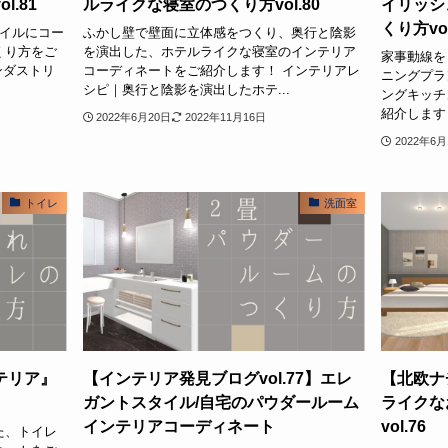
.81
ルライクな寝室のつくり方vol.80
イリッシ
くり方vol
タイルにコー
ふかし壁で壁面に立体感をつくり、奥行と陰影
くり方をご
を演出した、ホテルライクな寝室のインテリア
家事動線を
ンダストリ
コーディネートをご紹介します！ インテリアレ
ニングプラ
シピ｜奥行と陰影を演出したホテ...
ングキッチ
紹介します！
2022年6月20日
2022年11月16日
2022年6月
トイレ
洗面室
テリア』
【インテリア発見ブログvol.77】エレ
【北欧ナ
ガントスタイル/自宅のパウダールーム
ライクな
インテリアコーディネート
vol.76
た、トイレ