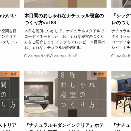
かわいい
木目調のおしゃれなナチュラル寝室の
「シック
つくり方vol.83
レのつくり
い空間を目
木目を随所にいかして、ナチュラルスタイルで
ナチュラル
インテリア
コーディネートした、おしゃれな寝室のつくり
タイリッシ
ンテリアレ
方をご紹介します インテリアレシピ｜木目調の
コーディネ
おしゃれなナチュラル8畳寝室 8...
シピ｜ナチ
2022年6月27日
2022年11月16日
2022年6月
デスク・書斎
寝室
ストリア
『ナチュラルモダンインテリア』ホテ
『ナチュ