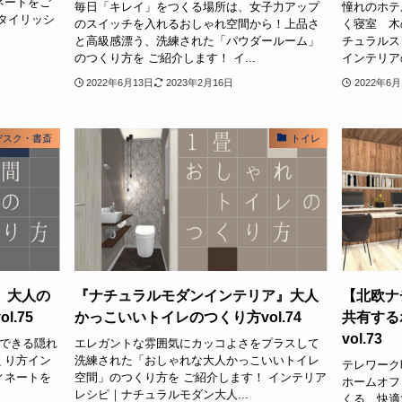
ネートをご
毎日「キレイ」をつくる場所は、女子力アップ
憧れのホテ
タイリッシ
のスイッチを入れるおしゃれ空間から！上品さ
く寝室 木
と高級感漂う、洗練された「パウダールーム」
チュラルス
のつくり方を ご紹介します！ イ...
インテリア
2022年6月13日
2023年2月16日
2022年6月
デスク・書斎
トイレ
】大人の
『ナチュラルモダンインテリア』大人
【北欧ナ
.75
かっこいいトイレのつくり方vol.74
共有する
vol.73
現できる隠れ
エレガントな雰囲気にカッコよさをプラスして
くり方イン
洗練された「おしゃれな大人かっこいいトイレ
テレワーク
ィネートを
空間」のつくり方を ご紹介します！ インテリア
ホームオフ
レシピ｜ナチュラルモダン大人...
くる、快適